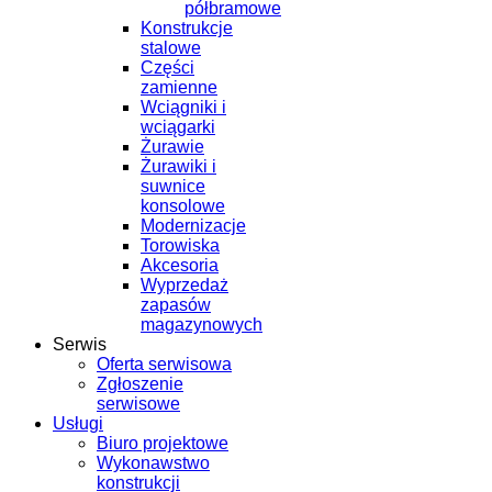
półbramowe
Konstrukcje
stalowe
Części
zamienne
Wciągniki i
wciągarki
Żurawie
Żurawiki i
suwnice
konsolowe
Modernizacje
Torowiska
Akcesoria
Wyprzedaż
zapasów
magazynowych
Serwis
Oferta serwisowa
Zgłoszenie
serwisowe
Usługi
Biuro projektowe
Wykonawstwo
konstrukcji