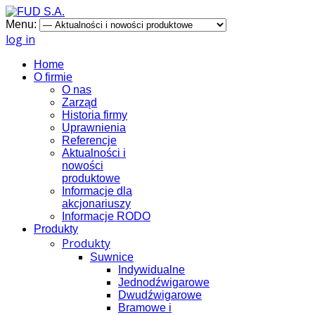
Menu:
log in
Home
O firmie
O nas
Zarząd
Historia firmy
Uprawnienia
Referencje
Aktualności i
nowości
produktowe
Informacje dla
akcjonariuszy
Informacje RODO
Produkty
Produkty
Suwnice
Indywidualne
Jednodźwigarowe
Dwudźwigarowe
Bramowe i