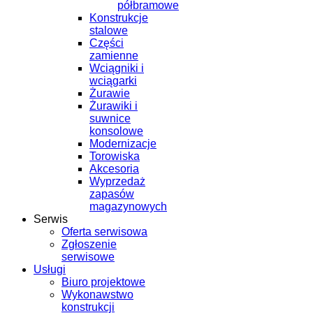
półbramowe
Konstrukcje
stalowe
Części
zamienne
Wciągniki i
wciągarki
Żurawie
Żurawiki i
suwnice
konsolowe
Modernizacje
Torowiska
Akcesoria
Wyprzedaż
zapasów
magazynowych
Serwis
Oferta serwisowa
Zgłoszenie
serwisowe
Usługi
Biuro projektowe
Wykonawstwo
konstrukcji