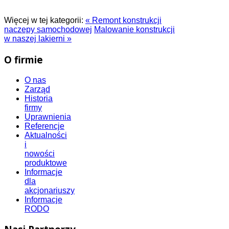
Więcej w tej kategorii:
« Remont konstrukcji
naczepy samochodowej
Malowanie konstrukcji
w naszej lakierni »
O firmie
O nas
Zarząd
Historia
firmy
Uprawnienia
Referencje
Aktualności
i
nowości
produktowe
Informacje
dla
akcjonariuszy
Informacje
RODO