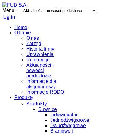
Menu:
log in
Home
O firmie
O nas
Zarząd
Historia firmy
Uprawnienia
Referencje
Aktualności i
nowości
produktowe
Informacje dla
akcjonariuszy
Informacje RODO
Produkty
Produkty
Suwnice
Indywidualne
Jednodźwigarowe
Dwudźwigarowe
Bramowe i